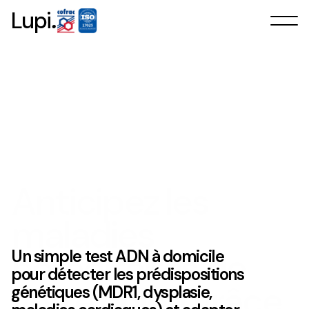
.
Lupi
Anticipez les
maladies
héréditaires de
Un simple test ADN à domicile
pour détecter les prédispositions
votre chien grâce
génétiques (MDR1, dysplasie,