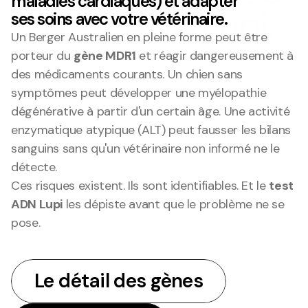
maladies cardiaques) et adapter
au test ADN Lupi.
ses soins avec votre vétérinaire.
Un Berger Australien en pleine forme peut être 
porteur du 
gène MDR1
 et réagir dangereusement à 
des médicaments courants. Un chien sans 
symptômes peut développer une myélopathie 
dégénérative à partir d'un certain âge. Une activité 
enzymatique atypique (ALT) peut fausser les bilans 
sanguins sans qu'un vétérinaire non informé ne le 
détecte.
Ces risques existent. Ils sont identifiables. Et le 
test 
ADN Lupi
 les dépiste avant que le problème ne se 
pose.
Le détail des gènes
Le détail des gènes