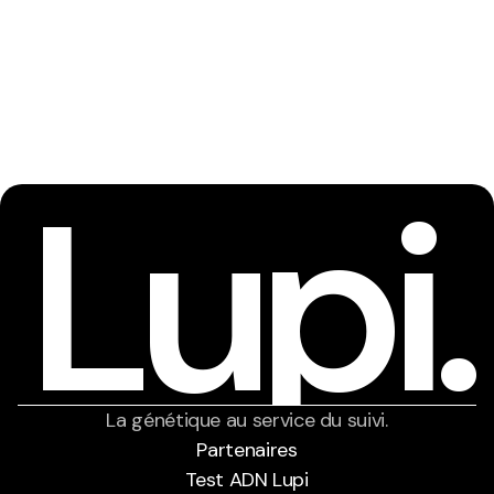
Rintintin
Lupi.
La génétique au service du suivi.
Partenaires
Test ADN Lupi
Partenaires