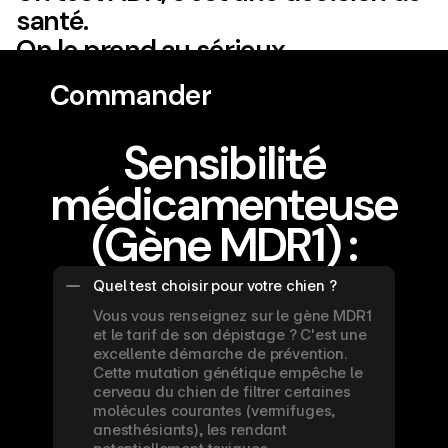
santé.
On le prend au sérieux.
Commander
Commander
Sensibilité
médicamenteuse
(Gène MDR1) :
Quel test choisir pour votre chien ?
Vous vous renseignez sur le gène MDR1 
et le tarif de son dépistage ? C'est une 
excellente démarche de prévention. 
Cette mutation génétique empêche le 
cerveau du chien de filtrer certaines 
molécules courantes (vermifuges, 
anesthésiants), les rendant 