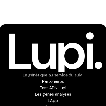
Lupi.
La génétique au service du suivi.
Partenaires
Test ADN Lupi
Partenaires
Les gènes analysés
Test ADN Lupi
Les gènes analysés
L'App'