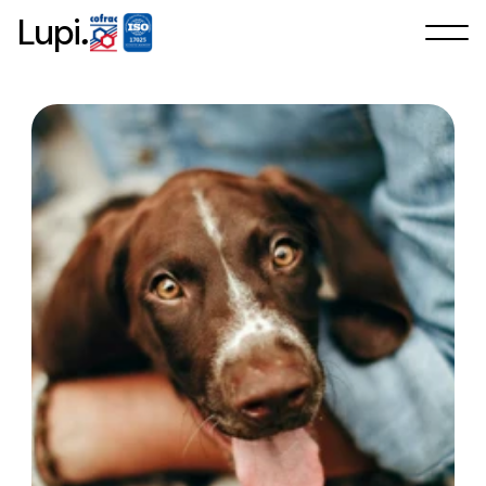
.
Lupi