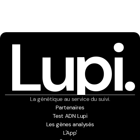
Lupi.
La génétique au service du suivi.
Partenaires
Test ADN Lupi
Partenaires
Les gènes analysés
Test ADN Lupi
Les gènes analysés
L'App'