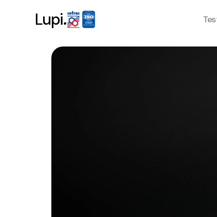
.
Lupi
Tes
Tes