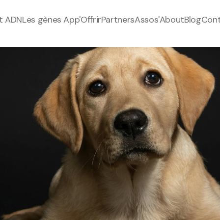
t ADN
Les gènes 
App'
Offrir
Partners
Assos'
About
Blog
Con
t ADN
Les gènes 
App'
Offrir
Partners
Assos'
About
Blog
Con