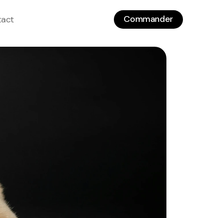
Commander
tact
Commander
tact